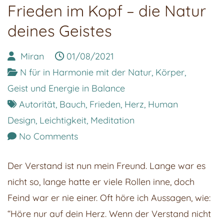
Frieden im Kopf – die Natur
deines Geistes
Miran
01/08/2021
N für in Harmonie mit der Natur, Körper,
Geist und Energie in Balance
Autorität
,
Bauch
,
Frieden
,
Herz
,
Human
Design
,
Leichtigkeit
,
Meditation
on
No Comments
Frieden
Der Verstand ist nun mein Freund. Lange war es
im
nicht so, lange hatte er viele Rollen inne, doch
Kopf
Feind war er nie einer. Oft höre ich Aussagen, wie:
–
“Höre nur auf dein Herz. Wenn der Verstand nicht
die