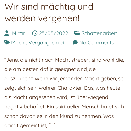
Wir sind mächtig und
werden vergehen!
Miran
25/05/2022
Schattenarbeit
on
Macht
,
Vergänglichkeit
No Comments
Wir
“Jene, die nicht nach Macht streben, sind wohl die,
sind
die am besten dafür geeignet sind, sie
mächti
auszuüben.” Wenn wir jemanden Macht geben, so
und
zeigt sich sein wahrer Charakter. Das, was heute
werde
als Macht angesehen wird, ist überwiegend
vergeh
negativ behaftet. Ein spiritueller Mensch hütet sich
schon davor, es in den Mund zu nehmen. Was
damit gemeint ist, […]