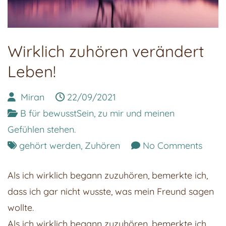
Wirklich zuhören verändert
Leben!
Miran
22/09/2021
B für bewusstSein, zu mir und meinen
Gefühlen stehen.
on
gehört werden
,
Zuhören
No Comments
Wirkl
Als ich wirklich begann zuzuhören, bemerkte ich,
zuhör
dass ich gar nicht wusste, was mein Freund sagen
verän
wollte.
Leben
Als ich wirklich begann zuzuhören, bemerkte ich,