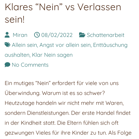
Klares “Nein” vs Verlassen
sein!
Miran
08/02/2022
Schattenarbeit
Allein sein
,
Angst vor allein sein
,
Enttäuschung
aushalten
,
Klar Nein sagen
on
No Comments
Klares
Ein mutiges “Nein” erfordert für viele von uns
“Nein”
Überwindung. Warum ist es so schwer?
vs
Heutzutage handeln wir nicht mehr mit Waren,
Verlassen
sondern Dienstleistungen. Der erste Handel findet
sein!
in der Kindheit statt. Die Eltern fühlen sich oft
gezwungen Vieles für ihre Kinder zu tun. Als Folge