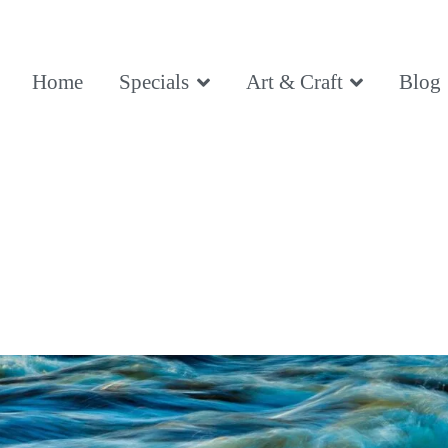
ce, Being
Home
Specials
Art & Craft
Blog
ce, Being