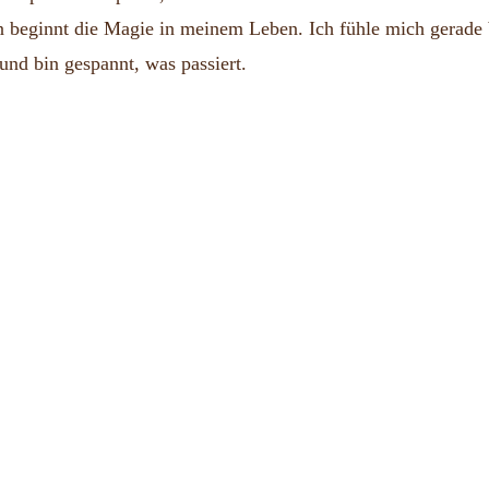
n beginnt die Magie in meinem Leben. Ich fühle mich gerade 
Flow
 und bin gespannt, was passiert.
Zustand
|
Im
Fluss
des
Lebens