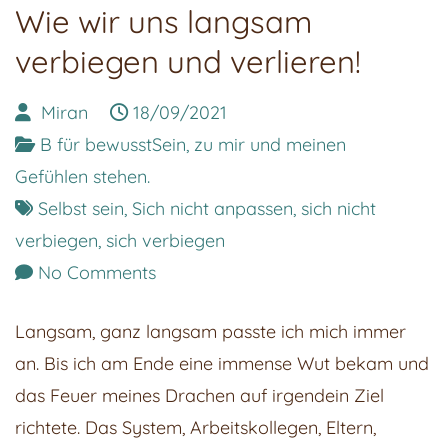
Wie wir uns langsam
verbiegen und verlieren!
Miran
18/09/2021
B für bewusstSein, zu mir und meinen
Gefühlen stehen.
Selbst sein
,
Sich nicht anpassen
,
sich nicht
verbiegen
,
sich verbiegen
on
No Comments
Wie
Langsam, ganz langsam passte ich mich immer
wir
an. Bis ich am Ende eine immense Wut bekam und
uns
das Feuer meines Drachen auf irgendein Ziel
langsam
richtete. Das System, Arbeitskollegen, Eltern,
verbiegen