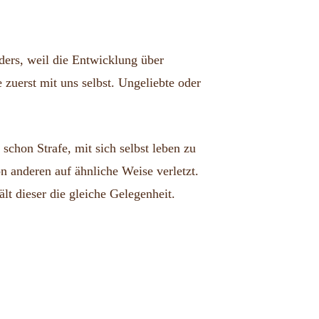
vergeben
wir
nders, weil die Entwicklung über
nicht!
zuerst mit uns selbst. Ungeliebte oder
t schon Strafe, mit sich selbst leben zu
n anderen auf ähnliche Weise verletzt.
lt dieser die gleiche Gelegenheit.