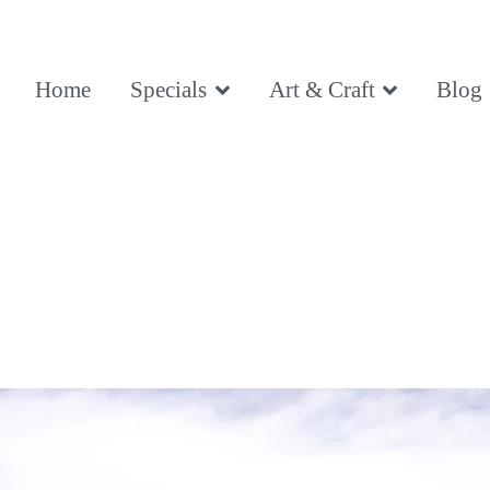
ce, Being
Home
Specials
Art & Craft
Blog
ce, Being