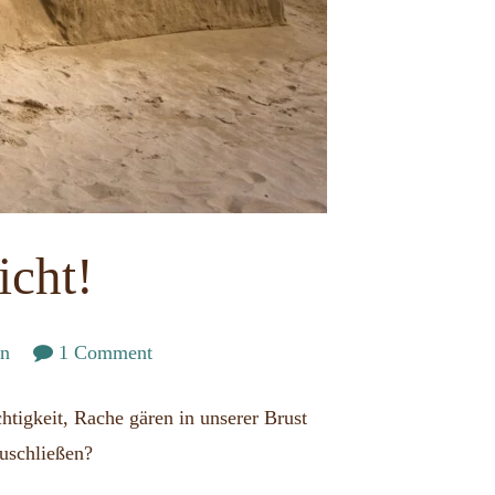
icht!
on
en
1 Comment
Aus
htigkeit, Rache gären in unserer Brust
Furcht
zuschließen?
vor
Verletzung